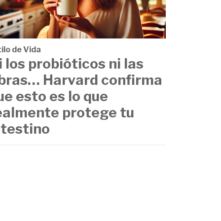
ilo de Vida
i los probióticos ni las
ibras… Harvard confirma
ue esto es lo que
ealmente protege tu
ntestino