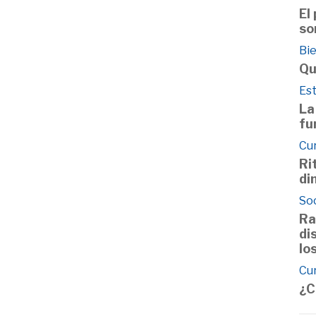
El
so
Bie
Qu
Est
La
fu
Cu
Ri
di
So
Ra
di
lo
Cu
¿C