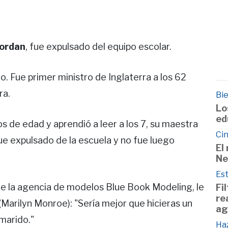
Jordan
, fue expulsado del equipo escolar.
o. Fue primer ministro de Inglaterra a los 62
ra.
Bie
Lo
ed
s de edad y aprendió a leer a los 7, su maestra
Cin
ue expulsado de la escuela y no fue luego
El
Ne
Est
 de la agencia de modelos Blue Book Modeling, le
Fi
re
(Marilyn Monroe): "Sería mejor que hicieras un
ag
marido."
Haz