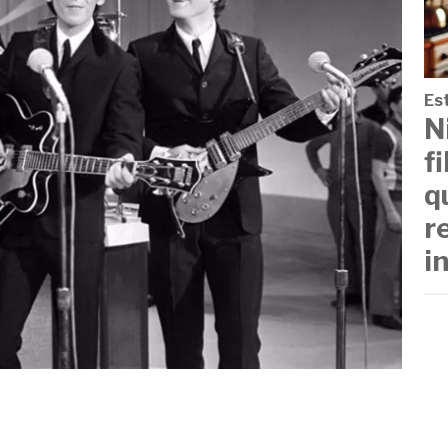
Est
N
f
q
r
i