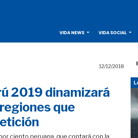
VIDA NEWS
VIDA SOCIAL
12/12/2018
L
erú 2019 dinamizará
 regiones que
etición
por ciento peruana, que contará con la