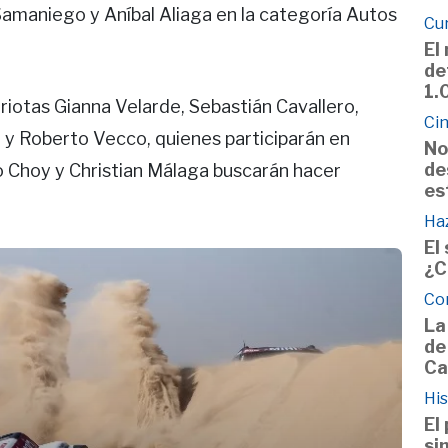
Samaniego y Aníbal Aliaga en la categoría Autos
Cu
El
de
1.
iotas Gianna Velarde, Sebastián Cavallero,
Cin
o y Roberto Vecco, quienes participarán en
No
de
o Choy y Christian Málaga buscarán hacer
es
Haz
El
¿C
Co
La
de
Ca
His
El
si