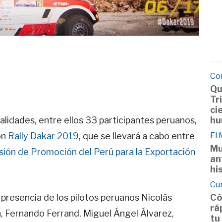
Co
Qu
Tr
ci
hu
idades, entre ellos 33 participantes peruanos,
El
ón
Rally Dakar 2019
, que se llevará a cabo entre
Mu
ión de Promoción del Perú para la Exportación
an
hi
Cu
Có
 presencia de los pilotos peruanos Nicolás
rá
, Fernando Ferrand, Miguel Ángel Álvarez,
tu