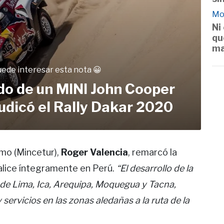
Mo
Ni
qu
ma
uede interesar esta nota 😀
do de un MINI John Cooper
udicó el Rally Dakar 2020
smo (Mincetur),
Roger Valencia
, remarcó la
alice íntegramente en Perú.
“El desarrollo de la
de Lima, Ica, Arequipa, Moquegua y Tacna,
ervicios en las zonas aledañas a la ruta de la