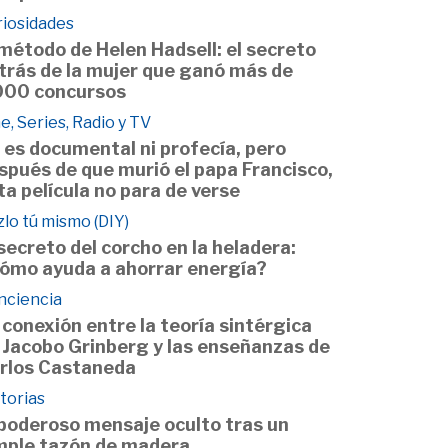
riosidades
 método de Helen Hadsell: el secreto
trás de la mujer que ganó más de
000 concursos
e, Series, Radio y TV
 es documental ni profecía, pero
spués de que murió el papa Francisco,
ta película no para de verse
lo tú mismo (DIY)
 secreto del corcho en la heladera:
ómo ayuda a ahorrar energía?
nciencia
 conexión entre la teoría sintérgica
 Jacobo Grinberg y las enseñanzas de
rlos Castaneda
torias
 poderoso mensaje oculto tras un
mple tazón de madera