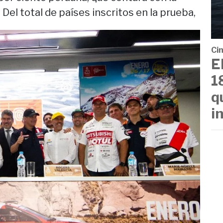
 Del total de países inscritos en la prueba,
Cin
E
1
q
i