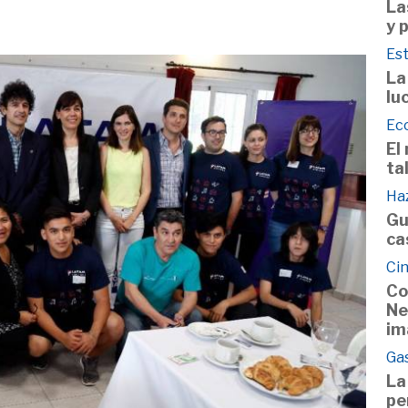
La
y 
Est
La
lu
Ec
El
ta
Haz
Gu
ca
Cin
Co
Ne
im
Ga
La
pe