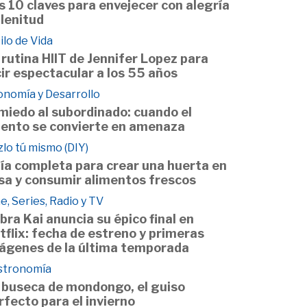
s 10 claves para envejecer con alegría
plenitud
ilo de Vida
 rutina HIIT de Jennifer Lopez para
cir espectacular a los 55 años
onomía y Desarrollo
 miedo al subordinado: cuando el
lento se convierte en amenaza
lo tú mismo (DIY)
ía completa para crear una huerta en
sa y consumir alimentos frescos
e, Series, Radio y TV
bra Kai anuncia su épico final en
tflix: fecha de estreno y primeras
ágenes de la última temporada
stronomía
 buseca de mondongo, el guiso
rfecto para el invierno