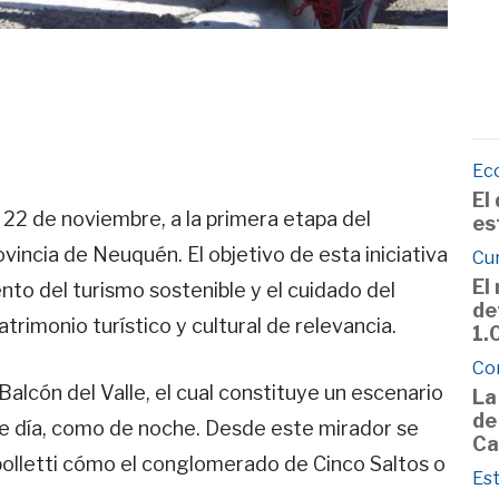
Ec
El
el 22 de noviembre, a la primera etapa del
es
ovincia de Neuquén. El objetivo de esta iniciativa
Cu
El
ento del turismo sostenible y el cuidado del
de
rimonio turístico y cultural de relevancia.
1.
Co
alcón del Valle, el cual constituye un escenario
La
de
 de día, como de noche. Desde este mirador se
Ca
polletti cómo el conglomerado de Cinco Saltos o
Est