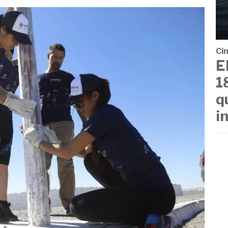
Cin
E
1
q
i