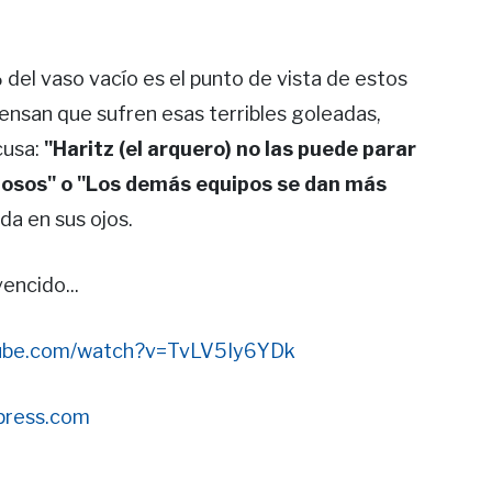
 del vaso vacío es el punto de vista de estos
ensan que sufren esas terribles goleadas,
cusa:
"Haritz (el arquero) no las puede parar
iosos" o "Los demás equipos se dan más
ada en sus ojos.
encido...
tube.com/watch?v=TvLV5Iy6YDk
dpress.com