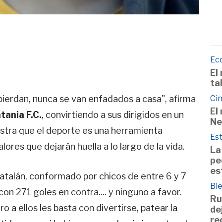
Ec
El
ta
Cin
pierdan, nunca se van enfadados a casa", afirma
El
ania F.C.
, convirtiendo a sus dirigidos en un
Ne
stra que el deporte es una herramienta
Est
ores que dejarán huella a lo largo de la vida.
La
pe
es
catalán, conformado por chicos de entre 6 y 7
Bie
on 271 goles en contra.... y ninguno a favor.
Ru
o a ellos les basta con divertirse, patear la
de
re