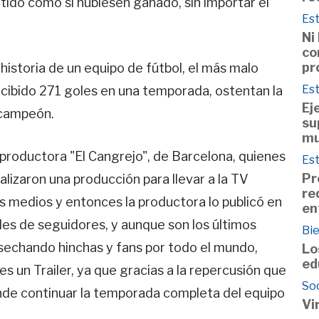
tido como si hubiesen ganado, sin importar el
Est
Ni
co
pr
 historia de un equipo de fútbol, el más malo
Est
ecibido 271 goles en una temporada, ostentan la
Ej
 campeón.
su
mu
a productora "El Cangrejo", de Barcelona, quienes
Est
Pr
alizaron una producción para llevar a la TV
re
os medios y entonces la productora lo publicó en
en
es de seguidores, y aunque son los últimos
Bie
sechando hinchas y fans por todo el mundo,
Lo
ed
es un Trailer, ya que gracias a la repercusión que
So
ende continuar la temporada completa del equipo
Vi