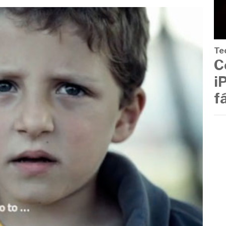
Te
C
i
f