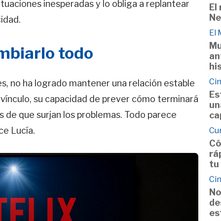
situaciones inesperadas y lo obliga a replantear
El
Ne
cidad.
El
Mu
mbiarlo todo
an
hi
Cin
es, no ha logrado mantener una relación estable
Es
un vínculo, su capacidad de prever cómo terminará
un
es de que surjan los problemas. Todo parece
ca
ce Lucía.
Cu
Có
rá
tu
Cin
No
de
es