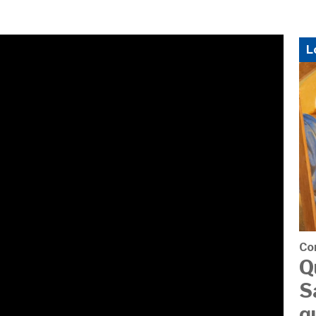
L
Co
Q
S
q