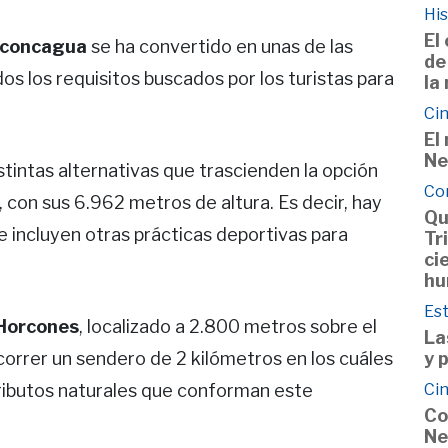
His
El
Aconcagua
se ha convertido en unas de las
de
s los requisitos buscados por los turistas para
la
Cin
El
Ne
stintas alternativas que trascienden la opción
Co
 con sus 6.962 metros de altura. Es decir, hay
Qu
 incluyen otras prácticas deportivas para
Tr
ci
hu
Est
 Horcones
, localizado a 2.800 metros sobre el
La
recorrer un sendero de 2 kilómetros en los cuáles
y 
tributos naturales que conforman este
Cin
Co
Ne