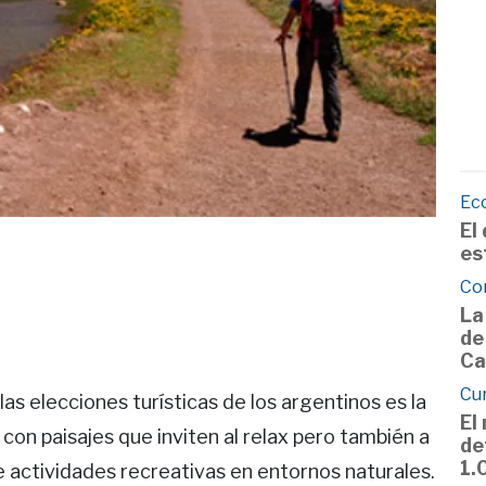
Ec
El
es
Co
La
de
Ca
Cu
las elecciones turísticas de los argentinos es la
El
on paisajes que inviten al relax pero también a
de
1.
 de actividades recreativas en entornos naturales.