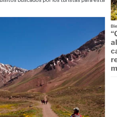
uisitos buscados por los turistas para esta
Bi
“
a
c
r
m