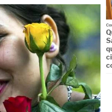
Co
Q
S
q
c
c