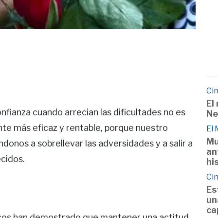
Cin
El
nfianza cuando arrecian las dificultades no es
Ne
nte más eficaz y rentable, porque nuestro
El
Mu
onos a sobrellevar las adversidades y a salir a
an
ecidos.
hi
Cin
Es
un
ca
icos han demostrado que mantener una actitud