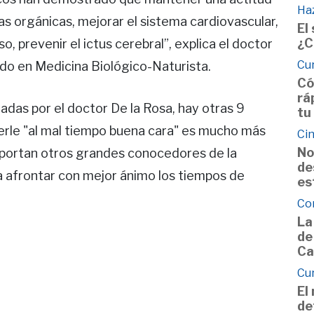
Haz
as orgánicas, mejorar el sistema cardiovascular,
El
¿C
o, prevenir el ictus cerebral”, explica el doctor
Cu
ado en Medicina Biológico-Naturista.
Có
rá
das por el doctor De la Rosa, hay otras 9
tu
rle "al mal tiempo buena cara" es mucho más
Cin
No
aportan otros grandes conocedores de la
de
a afrontar con mejor ánimo los tiempos de
es
Co
La
de
Ca
Cu
El
de