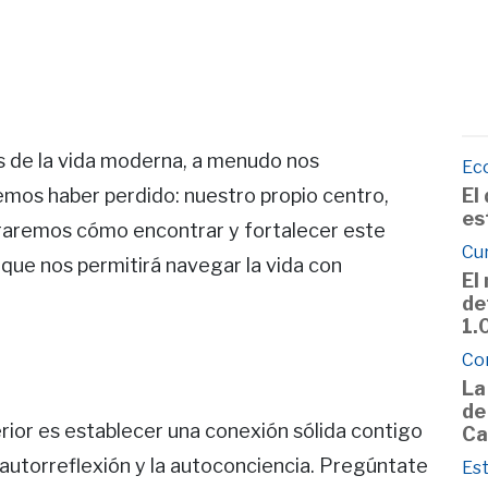
s de la vida moderna, a menudo nos
Ec
El
os haber perdido: nuestro propio centro,
es
loraremos cómo encontrar y fortalecer este
Cu
 que nos permitirá navegar la vida con
El
de
1.
Co
La
de
erior es establecer una conexión sólida contigo
Ca
 autorreflexión y la autoconciencia. Pregúntate
Est