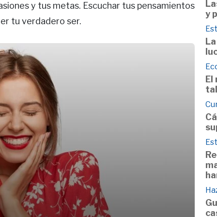
La
 pasiones y tus metas. Escuchar tus pensamientos
y 
er tu verdadero ser.
Est
La
lu
Ec
El
ta
Cu
Cá
su
Est
Re
ma
ha
Haz
Gu
ca