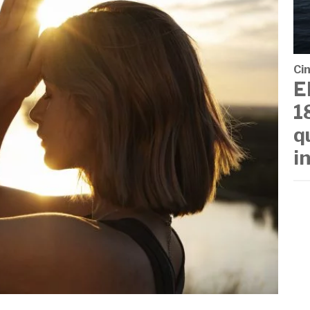
Cin
E
1
q
i