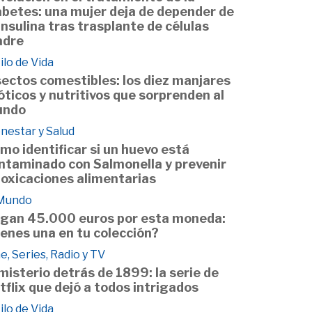
abetes: una mujer deja de depender de
 insulina tras trasplante de células
dre
ilo de Vida
sectos comestibles: los diez manjares
óticos y nutritivos que sorprenden al
undo
nestar y Salud
mo identificar si un huevo está
ntaminado con Salmonella y prevenir
toxicaciones alimentarias
 Mundo
gan 45.000 euros por esta moneda:
ienes una en tu colección?
e, Series, Radio y TV
 misterio detrás de 1899: la serie de
tflix que dejó a todos intrigados
ilo de Vida