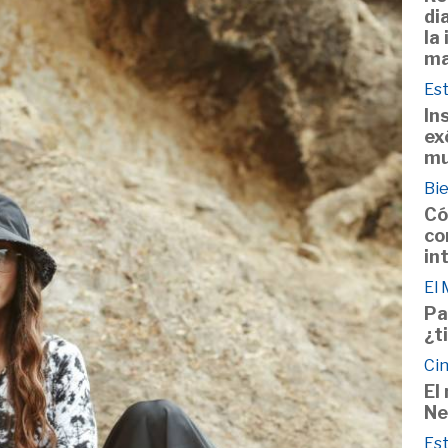
di
la
ma
Est
In
ex
m
Bie
Có
co
in
El
Pa
¿t
Cin
El
Ne
Est