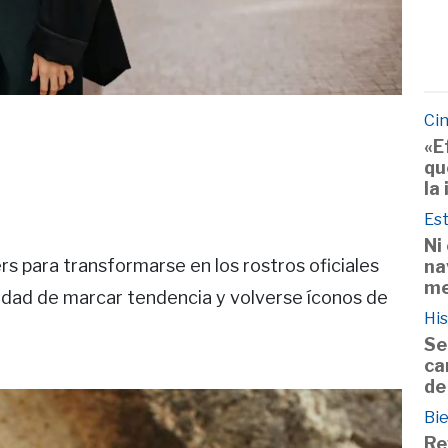
Cin
«E
qu
la
Est
Ni
ers para transformarse en los rostros oficiales
na
me
nidad de marcar tendencia y volverse íconos de
His
Se
ca
de
Bie
Re