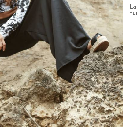
La
fu