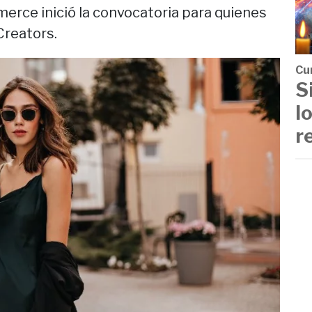
merce inició la convocatoria para quienes
Creators.
Cu
S
l
r