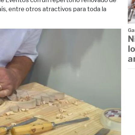
 de Eventos con un repertorio renovado de
ís, entre otros atractivos para toda la
Ga
N
l
a