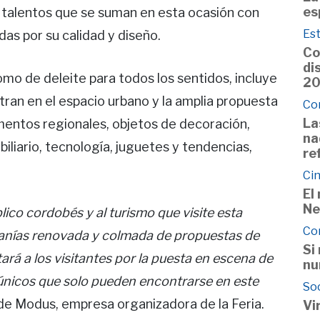
es
s talentos que se suman en esta ocasión con
Est
as por su calidad y diseño.
Co
di
mo de deleite para todos los sentidos, incluye
2
ran en el espacio urbano y la amplia propuesta
Co
La
mentos regionales, objetos de decoración,
na
iliario, tecnología, juguetes y tendencias,
re
Cin
El
Ne
lico cordobés y al turismo que visite esta
Co
esanías renovada y colmada de propuestas de
Si
ará a los visitantes por la puesta en escena de
nu
 únicos que solo pueden encontrarse en este
So
 de Modus, empresa organizadora de la Feria.
Vi