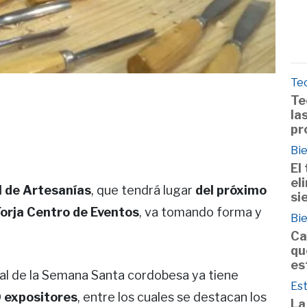
Te
Te
la
pr
Bie
El
el
l de Artesanías
, que tendrá lugar
del próximo
si
Forja Centro de Eventos
, va tomando forma y
Bie
Ca
qu
es
onal de la Semana Santa cordobesa ya tiene
Est
 expositores
, entre los cuales se destacan los
La