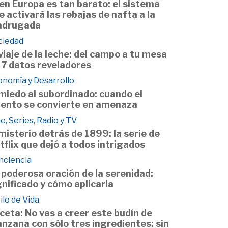
 en Europa es tan barato: el sistema
e activará las rebajas de nafta a la
drugada
ciedad
 viaje de la leche: del campo a tu mesa
 7 datos reveladores
onomía y Desarrollo
 miedo al subordinado: cuando el
lento se convierte en amenaza
e, Series, Radio y TV
 misterio detrás de 1899: la serie de
tflix que dejó a todos intrigados
nciencia
 poderosa oración de la serenidad:
gnificado y cómo aplicarla
ilo de Vida
ceta: No vas a creer este budín de
nzana con sólo tres ingredientes: sin