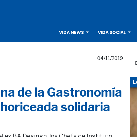
VIDA NEWS
VIDA SOCIAL
04/11/2019
L
na de la Gastronomía
horiceada solidaria
el ex BA Desingn, los Chefs de Instituto