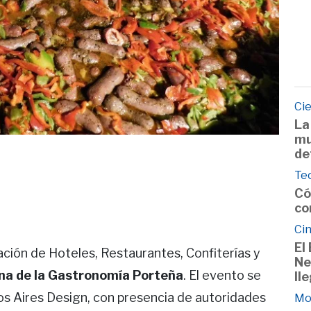
Ci
La
mu
de
Te
Có
co
Cin
El
ción de Hoteles, Restaurantes, Confiterías y
Ne
a de la Gastronomía Porteña
. El evento se
ll
nos Aires Design, con presencia de autoridades
Mo