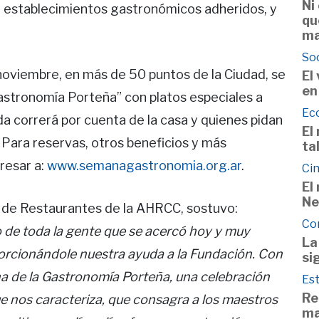
Ni
e establecimientos gastronómicos adheridos, y
qu
ma
So
e noviembre, en más de 50 puntos de la Ciudad, se
El
en
astronomía Porteña” con platos especiales a
Ec
a correrá por cuenta de la casa y quienes pidan
El
. Para reservas, otros beneficios y más
ta
resar a:
www.semanagastronomia.org.ar
.
Cin
El
Ne
a de Restaurantes de la AHRCC, sostuvo:
Co
de toda la gente que se acercó hoy y muy
La
rcionándole nuestra ayuda a la Fundación. Con
si
a de la Gastronomía Porteña, una celebración
Est
Re
que nos caracteriza, que consagra a los maestros
ma