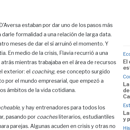
 D'Aversa estaban por dar uno de los pasos más
a darle formalidad a una relación de larga data.
atro meses de dar el sí arruinó el momento. Y
a. En medio de la crisis, Flavia recurrió a una
Ec
El
atrás mientras trabajaba en el área de recursos
es
 exterior: el
coaching
, ese concepto surgido
Co
to por el mundo empresarial, que empezó a
La
os ámbitos de la vida cotidiana.
de
Ca
Est
cheable
, y hay entrenadores para todos los
La
iar, pasando por
coaches
literarios, estudiantiles
y 
 para parejas. Algunas acuden en crisis y otras no
His