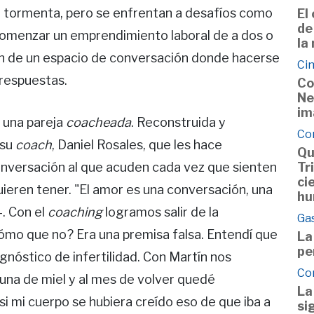
 tormenta, pero se enfrentan a desafíos como
El
de
, comenzar un emprendimiento laboral de a dos o
la
an de un espacio de conversación donde hacerse
Cin
 respuestas.
Co
Ne
im
 una pareja
coacheada
. Reconstruida y
Co
 su
coach
, Daniel Rosales, que les hace
Qu
Tr
conversación al que acuden cada vez que sienten
ci
uieren tener. "El amor es una conversación, una
hu
-. Con el
coaching
logramos salir de la
Ga
ómo que no? Era una premisa falsa. Entendí que
La
pe
gnóstico de infertilidad. Con Martín nos
Co
una de miel y al mes de volver quedé
La
i mi cuerpo se hubiera creído eso de que iba a
si