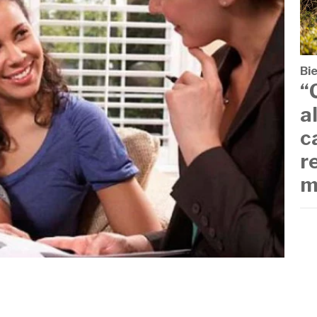
Bi
“
a
c
r
m