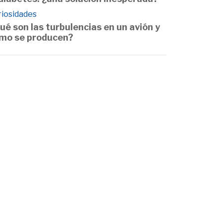
riosidades
ué son las turbulencias en un avión y
mo se producen?