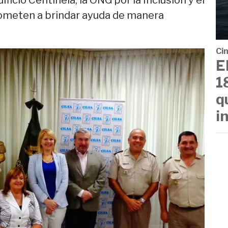
ficio Centinela, la ONG por la Inclusión y el
meten a brindar ayuda de manera
Cin
E
1
q
i