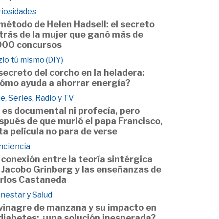
riosidades
 método de Helen Hadsell: el secreto
trás de la mujer que ganó más de
000 concursos
lo tú mismo (DIY)
 secreto del corcho en la heladera:
ómo ayuda a ahorrar energía?
e, Series, Radio y TV
 es documental ni profecía, pero
spués de que murió el papa Francisco,
ta película no para de verse
nciencia
 conexión entre la teoría sintérgica
 Jacobo Grinberg y las enseñanzas de
rlos Castaneda
nestar y Salud
 vinagre de manzana y su impacto en
 diabetes: ¿una solución inesperada?