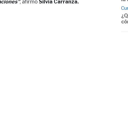
aciones"
, afirmó
Silvia Carranza.
Cu
¿Q
có