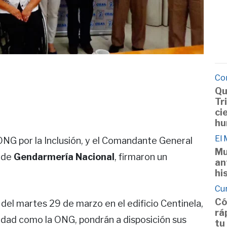
Co
Qu
Tr
ci
hu
El
 ONG por la Inclusión, y el Comandante General
Mu
l de
Gendarmería Nacional
, firmaron un
an
hi
Cu
Có
 del martes 29 de marzo en el edificio Centinela,
rá
idad​ como la ONG, pondrán a disposición sus
tu