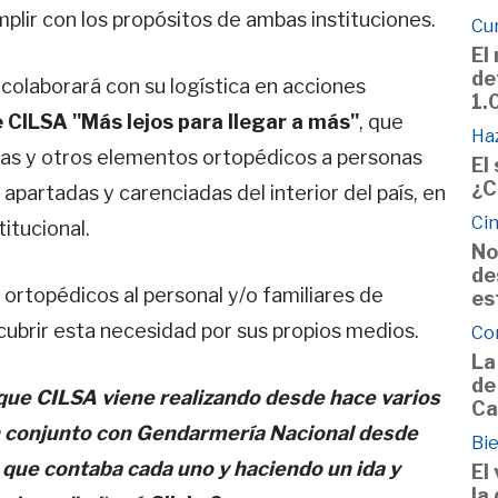
plir con los propósitos de ambas instituciones.
Cu
El
de
colaborará con su logística en acciones
1.
CILSA "Más lejos para llegar a más"
, que
Haz
edas y otros elementos ortopédicos a personas
El
¿C
apartadas y carenciadas del interior del país, en
Cin
itucional.
No
de
ortopédicos al personal y/o familiares de
es
ubrir esta necesidad por sus propios medios.
Co
La
de
que CILSA viene realizando desde hace varios
Ca
n conjunto con Gendarmería Nacional desde
Bie
 que contaba cada uno y haciendo un ida y
El
la