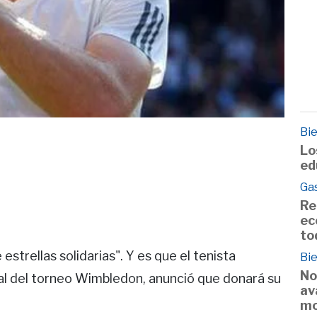
Bie
Lo
ed
Ga
Re
ec
to
trellas solidarias". Y es que el tenista
Bie
No
al del torneo Wimbledon, anunció que donará su
av
mo