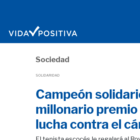
Sociedad
SOLIDARIDAD
Campeón solidari
millonario premi
lucha contra el c
El tenista escocés le regalará al R