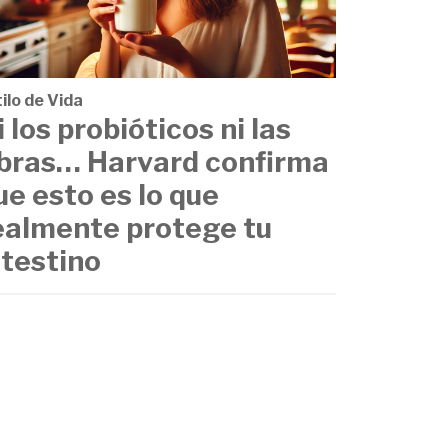
ilo de Vida
i los probióticos ni las
ibras… Harvard confirma
ue esto es lo que
ealmente protege tu
ntestino