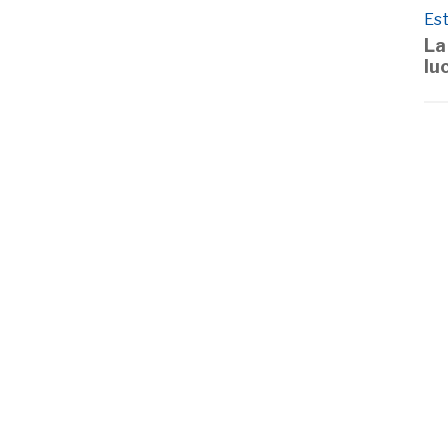
Est
La
lu