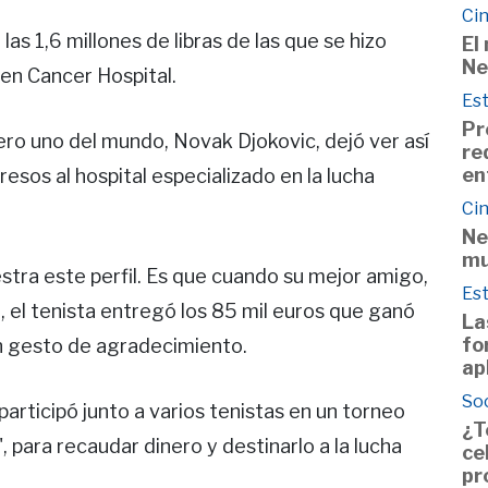
Cin
as 1,6 millones de libras de las que se hizo
El
Ne
en Cancer Hospital.
Est
Pr
úmero uno del mundo, Novak Djokovic, dejó ver así
re
en
resos al hospital especializado en la lucha
Cin
Ne
mu
tra este perfil. Es que cuando su mejor amigo,
Est
o, el tenista entregó los 85 mil euros que ganó
La
fo
un gesto de agradecimiento.
ap
So
rticipó junto a varios tenistas en un torneo
¿T
 para recaudar dinero y destinarlo a la lucha
ce
pr