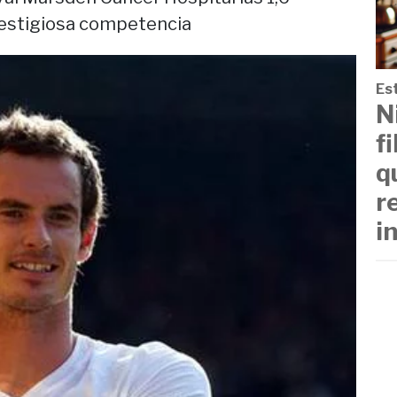
prestigiosa competencia
Est
N
f
q
r
i