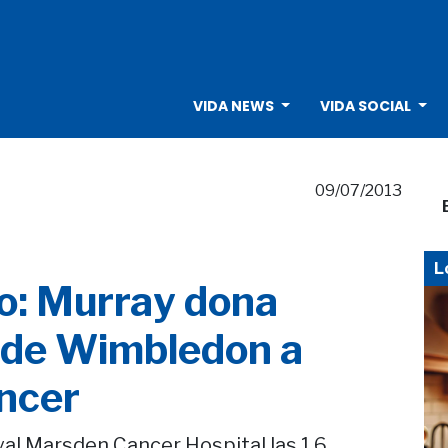
VIDA NEWS
VIDA SOCIAL
09/07/2013
L
o: Murray dona
o de Wimbledon a
áncer
oyal Marsden Cancer Hospital las 1,6