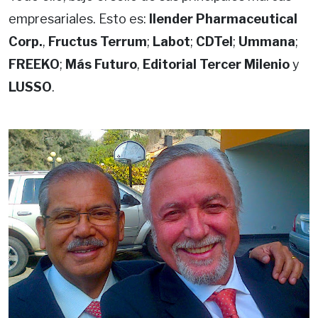
empresariales. Esto es:
Ilender Pharmaceutical
Corp.
,
Fructus Terrum
;
Labot
;
CDTel
;
Ummana
;
FREEKO
;
Más Futuro
,
Editorial Tercer Milenio
y
LUSSO
.