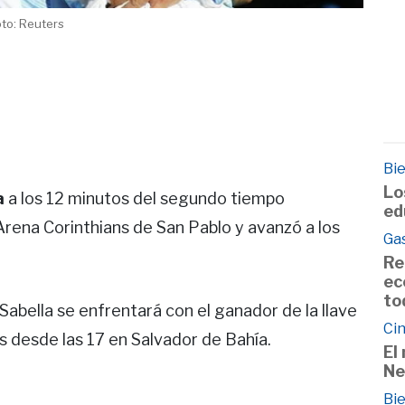
oto: Reuters
Bie
Lo
a
a los 12 minutos del segundo tiempo
ed
 Arena Corinthians de San Pablo y avanzó a los
Ga
Re
ec
to
 Sabella se enfrentará con el ganador de la llave
Cin
s desde las 17 en Salvador de Bahía.
El
Ne
Bie