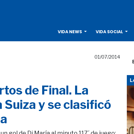
VIDA NEWS
VIDA SOCIAL
01/07/2014
L
tos de Final. La
 Suiza y se clasificó
ca
un gol de Di María al minuto 117´ de juego;