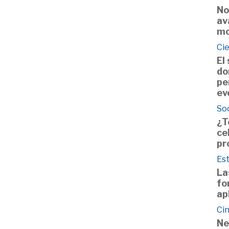
No
av
mo
Ci
El
do
pe
ev
So
¿T
ce
pr
Est
La
fo
ap
Cin
Ne