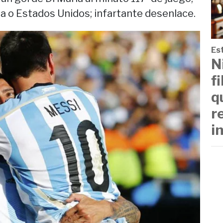
ica o Estados Unidos; infartante desenlace.
Est
N
f
q
r
i