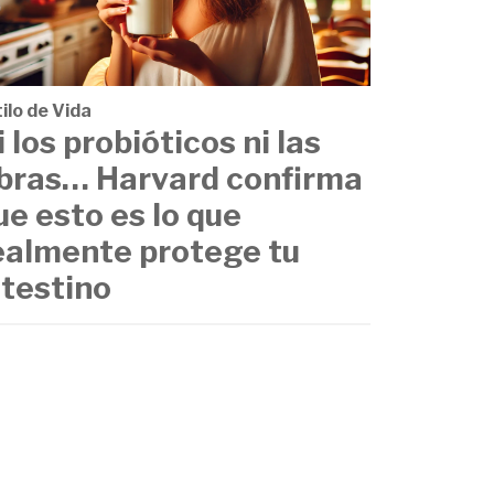
ilo de Vida
i los probióticos ni las
ibras… Harvard confirma
ue esto es lo que
ealmente protege tu
ntestino