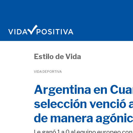
Estilo de Vida
VIDA DEPORTIVA
Argentina en Cuar
selección venció a
de manera agóni
Le ganó 1 a 0 al equipo europeo con 