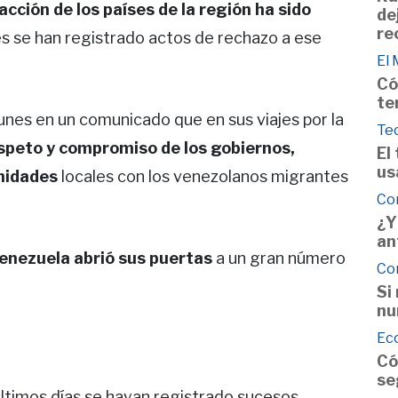
eacción de los países de la región ha sido
de
re
es se han registrado actos de rechazo a ese
El
Có
te
lunes en un comunicado que en sus viajes por la
Te
espeto y compromiso de los gobiernos,
El
us
nidades
locales con los venezolanos migrantes
Co
¿Y
an
Venezuela abrió sus puertas
a un gran número
Co
Si
nu
Ec
Có
se
últimos días se hayan registrado sucesos