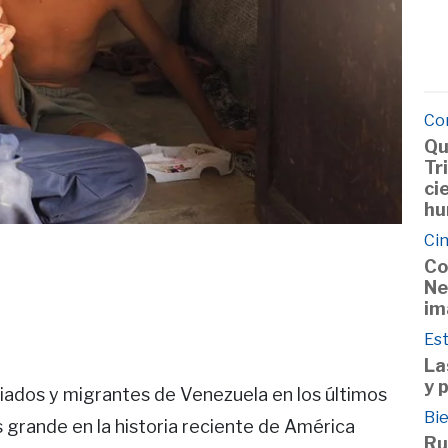
Co
Qu
Tr
ci
hu
Cin
Co
Ne
im
Est
La
y 
giados y migrantes de Venezuela en los últimos
Bie
 grande en la historia reciente de América
Ru