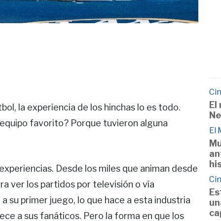
Cin
El
bol, la experiencia de los hinchas lo es todo.
Ne
 equipo favorito? Porque tuvieron alguna
El
Mu
an
hi
 experiencias. Desde los miles que animan desde
Cin
a ver los partidos por televisión o vía
Es
a su primer juego, lo que hace a esta industria
un
ca
ece a sus fanáticos. Pero la forma en que los