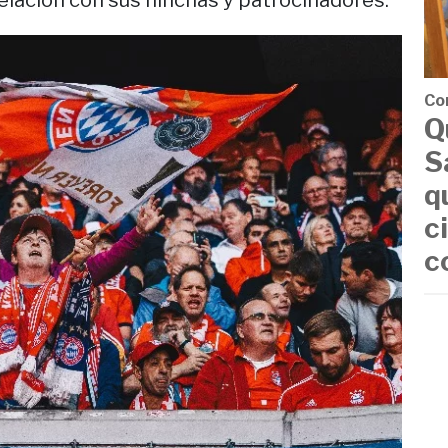
elación con sus hinchas y patrocinadores.
Co
Q
S
q
c
c