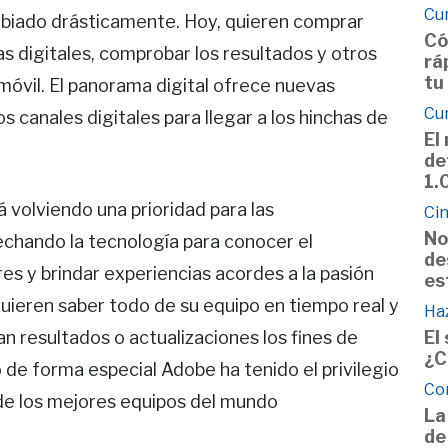
Cu
mbiado drásticamente. Hoy, quieren comprar
Có
as digitales, comprobar los resultados y otros
rá
tu
 móvil. El panorama digital ofrece nuevas
Cu
os canales digitales para llegar a los hinchas de
El
de
1.
á volviendo una prioridad para las
Cin
No
echando la tecnología para conocer el
de
s y brindar experiencias acordes a la pasión
es
quieren saber todo de su equipo en tiempo real y
Haz
El
n resultados o actualizaciones los fines de
¿C
 de forma especial Adobe ha tenido el privilegio
Co
 de los mejores equipos del mundo
La
de