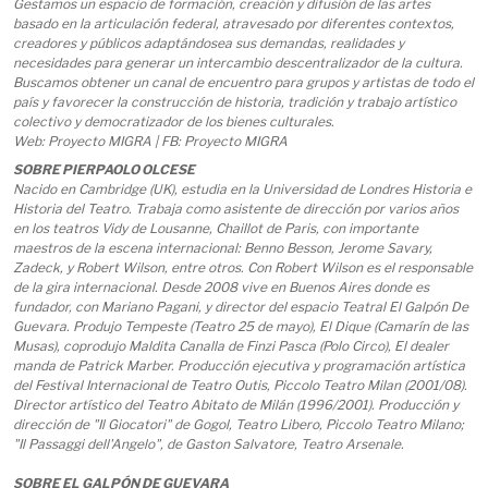
Gestamos un espacio de formación, creación y difusión de las artes
basado en la articulación federal, atravesado por diferentes contextos,
creadores y públicos adaptándosea sus demandas, realidades y
necesidades para generar un intercambio descentralizador de la cultura.
Buscamos obtener un canal de encuentro para grupos y artistas de todo el
país y favorecer la construcción de historia, tradición y trabajo artístico
colectivo y democratizador de los bienes culturales.
Web: Proyecto MIGRA | FB: Proyecto MIGRA
SOBRE PIERPAOLO OLCESE
Nacido en Cambridge (UK), estudia en la Universidad de Londres Historia e
Historia del Teatro. Trabaja como asistente de dirección por varios años
en los teatros Vidy de Lousanne, Chaillot de Paris, con importante
maestros de la escena internacional: Benno Besson, Jerome Savary,
Zadeck, y Robert Wilson, entre otros. Con Robert Wilson es el responsable
de la gira internacional. Desde 2008 vive en Buenos Aires donde es
fundador, con Mariano Pagani, y director del espacio Teatral El Galpón De
Guevara. Produjo Tempeste (Teatro 25 de mayo), El Dique (Camarín de las
Musas), coprodujo Maldita Canalla de Finzi Pasca (Polo Circo), El dealer
manda de Patrick Marber. Producción ejecutiva y programación artística
del Festival Internacional de Teatro Outis, Piccolo Teatro Milan (2001/08).
Director artístico del Teatro Abitato de Milán (1996/2001). Producción y
dirección de "Il Giocatori" de Gogol, Teatro Libero, Piccolo Teatro Milano;
"Il Passaggi dell'Angelo", de Gaston Salvatore, Teatro Arsenale.
SOBRE EL GALPÓN DE GUEVARA