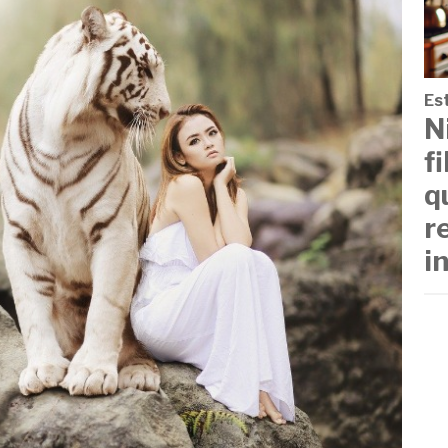
Est
N
f
q
r
i