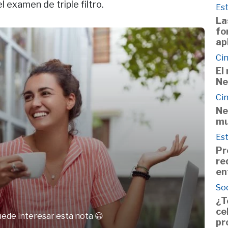
l examen de triple filtro.
Est
La
fo
ap
Cin
El
Ne
Cin
Ne
mu
Est
Pr
re
en
So
¿T
ce
uede interesar esta nota 😀
pr