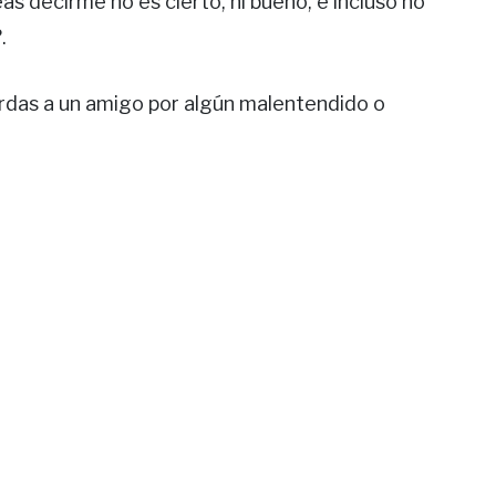
as decirme no es cierto, ni bueno, e incluso no
.
erdas a un amigo por algún malentendido o