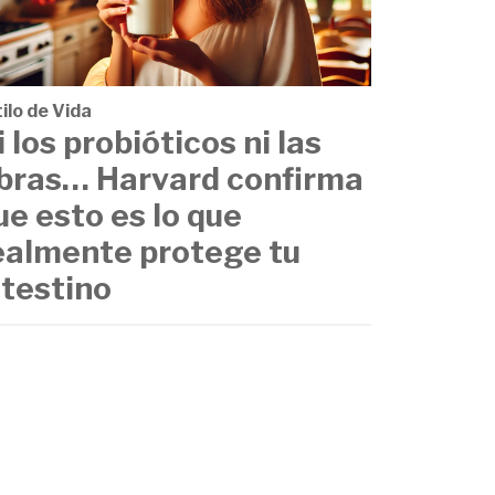
ilo de Vida
i los probióticos ni las
ibras… Harvard confirma
ue esto es lo que
ealmente protege tu
ntestino