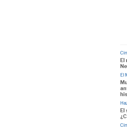
Cin
El
Ne
El
Mu
an
hi
Haz
El
¿C
Cin