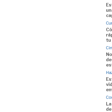
Es
un
ca
Cu
Có
rá
tu
Cin
No
de
es
Haz
Es
vi
em
Co
La
de