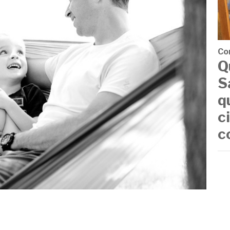
Co
Q
S
q
c
c