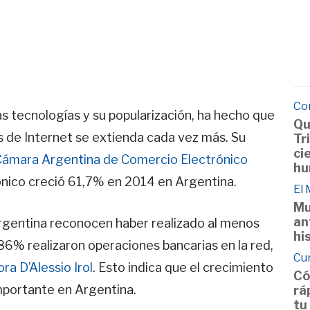
Co
as tecnologías y su popularización, ha hecho que
Qu
s de Internet se extienda cada vez más. Su
Tr
ci
Cámara Argentina de Comercio Electrónico
hu
ónico creció 61,7% en 2014 en Argentina.
El
Mu
an
Argentina reconocen haber realizado al menos
hi
 86% realizaron operaciones bancarias en la red,
Cu
ra D’Alessio Irol
. Esto indica que el crecimiento
Có
mportante en Argentina.
rá
tu