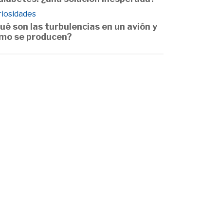
riosidades
ué son las turbulencias en un avión y
mo se producen?