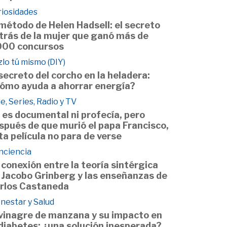
riosidades
 método de Helen Hadsell: el secreto
trás de la mujer que ganó más de
000 concursos
lo tú mismo (DIY)
 secreto del corcho en la heladera:
ómo ayuda a ahorrar energía?
e, Series, Radio y TV
 es documental ni profecía, pero
spués de que murió el papa Francisco,
ta película no para de verse
nciencia
 conexión entre la teoría sintérgica
 Jacobo Grinberg y las enseñanzas de
rlos Castaneda
nestar y Salud
 vinagre de manzana y su impacto en
 diabetes: ¿una solución inesperada?