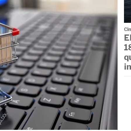
Cin
E
1
q
i