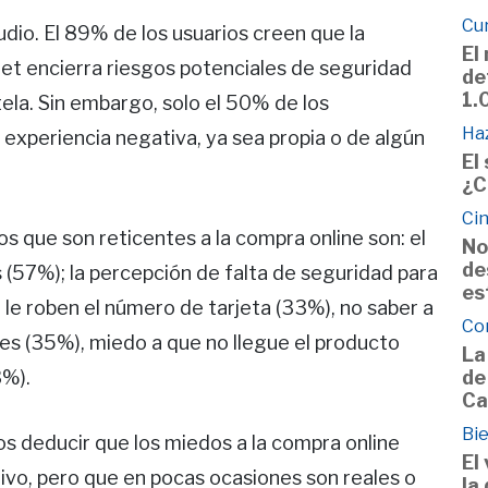
Cu
dio. El 89% de los usuarios creen que la
El
et encierra riesgos potenciales de seguridad
de
1.
ela. Sin embargo, solo el 50% de los
Haz
experiencia negativa, ya sea propia o de algún
El
¿C
Cin
s que son reticentes a la compra online son: el
No
de
 (57%); la percepción de falta de seguridad para
es
 le roben el número de tarjeta (33%), no saber a
Co
es (35%), miedo a que no llegue el producto
La
de
3%).
Ca
Bie
s deducir que los miedos a la compra online
El
ivo, pero que en pocas ocasiones son reales o
la