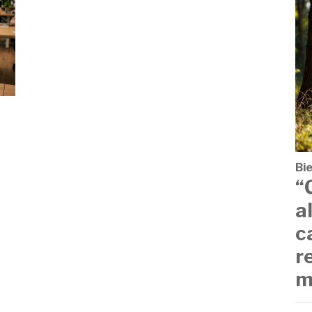
Bi
“
a
c
r
m