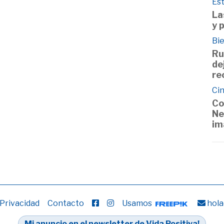
Est
La
y 
Bie
Ru
de
re
Cin
Co
Ne
im
 Privacidad
Contacto
Usamos
hola
Mi anuncio en el newsletter de Vida Positiva!