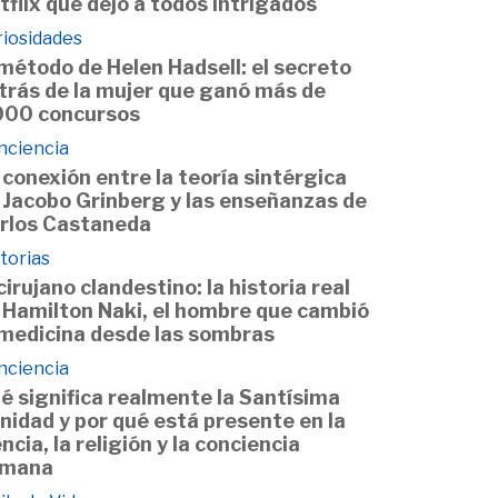
tflix que dejó a todos intrigados
riosidades
 método de Helen Hadsell: el secreto
trás de la mujer que ganó más de
000 concursos
nciencia
 conexión entre la teoría sintérgica
 Jacobo Grinberg y las enseñanzas de
rlos Castaneda
torias
 cirujano clandestino: la historia real
 Hamilton Naki, el hombre que cambió
 medicina desde las sombras
nciencia
é significa realmente la Santísima
inidad y por qué está presente en la
encia, la religión y la conciencia
mana