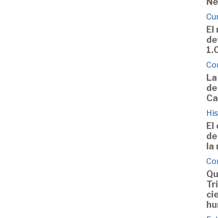
Ne
Cu
El
de
1.
Co
La
de
Ca
His
El
de
la
Co
Qu
Tr
ci
hu