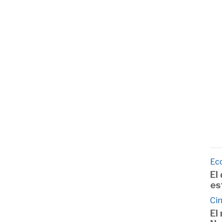
Ec
El
es
Cin
El