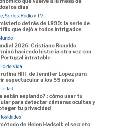
onómico que vuelve a la mesa de
dos los días
e, Series, Radio y TV
 misterio detrás de 1899: la serie de
tflix que dejó a todos intrigados
 Mundo
ndial 2026: Cristiano Ronaldo
rminó haciendo historia otra vez con
 Portugal intratable
ilo de Vida
 rutina HIIT de Jennifer Lopez para
cir espectacular a los 55 años
ciedad
e están espiando? : cómo usar tu
lular para detectar cámaras ocultas y
oteger tu privacidad
riosidades
 método de Helen Hadsell: el secreto