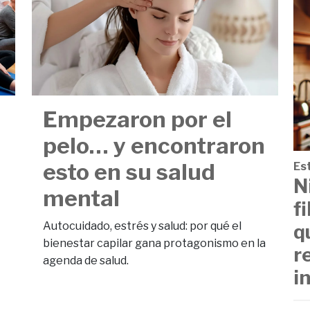
Empezaron por el
pelo… y encontraron
esto en su salud
Est
N
mental
f
Autocuidado, estrés y salud: por qué el
q
bienestar capilar gana protagonismo en la
r
agenda de salud.
i