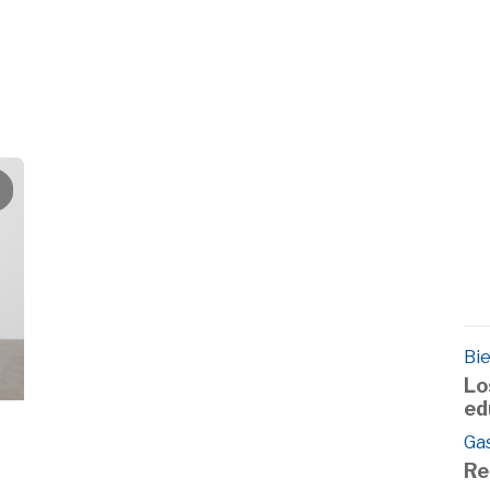
Bie
Lo
ed
Ga
Re