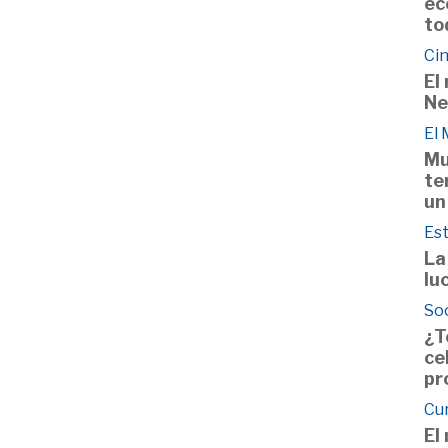
ec
to
Cin
El
Ne
El
Mu
te
un
Est
La
lu
So
¿T
ce
pr
Cu
El