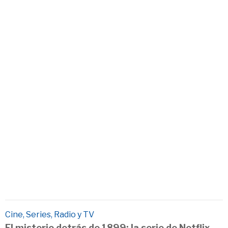
Cine, Series, Radio y TV
El misterio detrás de 1899: la serie de Netflix