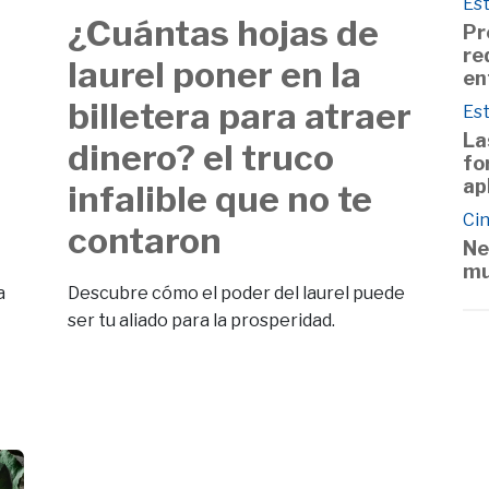
Est
¿Cuántas hojas de
Pr
re
r
laurel poner en la
en
billetera para atraer
Est
La
dinero? el truco
fo
ap
infalible que no te
Cin
contaron
Ne
mu
a
Descubre cómo el poder del laurel puede
ser tu aliado para la prosperidad.