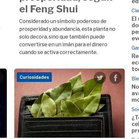
ed
el Feng Shui
Ci
El
Considerado un símbolo poderoso de
do
a
prosperidad y abundancia, esta planta no
pe
solo decora, sino que también puede
ev
convertirse en un imán para el dinero
Ga
cuando se activa correctamente.
Re
ec
to
Curiosidades
Bie
No
av
mo
So
¿T
ce
pr