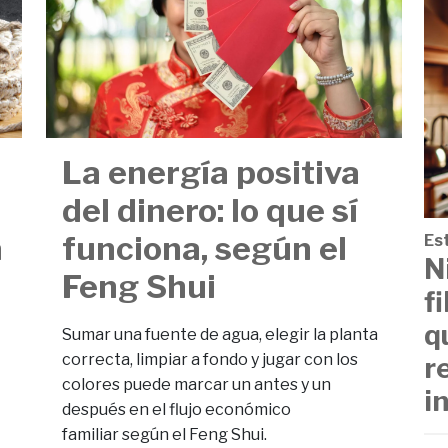
La energía positiva
del dinero: lo que sí
a
funciona, según el
Est
N
Feng Shui
f
q
Sumar una fuente de agua, elegir la planta
correcta, limpiar a fondo y jugar con los
r
colores puede marcar un antes y un
i
después en el flujo económico
familiar según el Feng Shui.