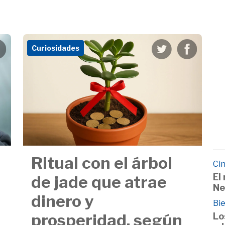
Curiosidades
Ritual con el árbol
Cin
El
de jade que atrae
Ne
dinero y
Bie
prosperidad, según
Lo