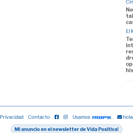
Cin
Ne
ta
ca
El
Te
in
re
dr
op
hi
 Privacidad
Contacto
Usamos
hola
Mi anuncio en el newsletter de Vida Positiva!