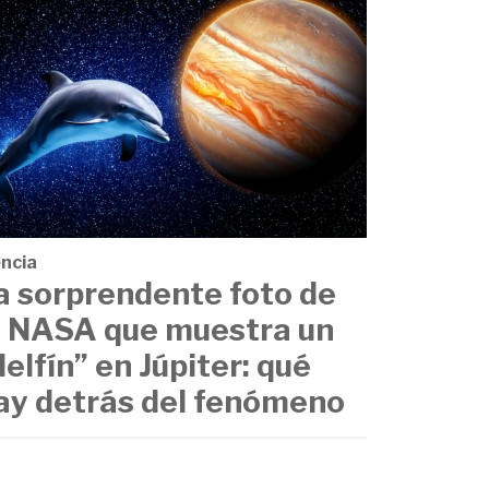
encia
a sorprendente foto de
a NASA que muestra un
delfín” en Júpiter: qué
ay detrás del fenómeno