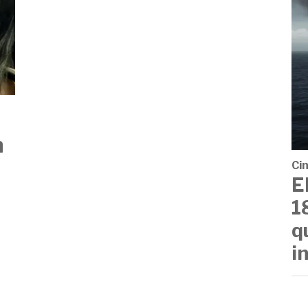
n
Cin
E
1
q
i