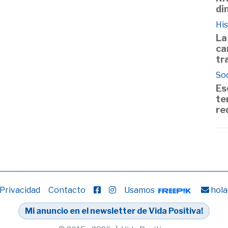
di
His
La
ca
tr
So
Es
te
re
 Privacidad
Contacto
Usamos
hola
Mi anuncio en el newsletter de Vida Positiva!