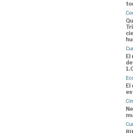
to
Co
Qu
Tr
ci
hu
Cu
El
de
1.
Ec
El
es
Cin
Ne
mu
Cu
Ri