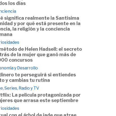
dos los días
nciencia
é significa realmente la Santísima
inidad y por qué está presente en la
encia, la religión y la conciencia
mana
riosidades
 método de Helen Hadsell: el secreto
trás de la mujer que ganó más de
000 concursos
onomía y Desarrollo
 dinero te perseguirá si entiendes
to y cambias tu rutina
e, Series, Radio y TV
tflix: La película protagonizada por
jeres que arrasa este septiembre
riosidades
tual con el árbol de jade que atrae