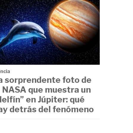
encia
a sorprendente foto de
a NASA que muestra un
delfín” en Júpiter: qué
ay detrás del fenómeno