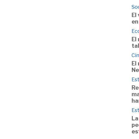
So
El
en
Ec
El
ta
Cin
El
Ne
Est
Re
ma
ha
Est
La
pe
es