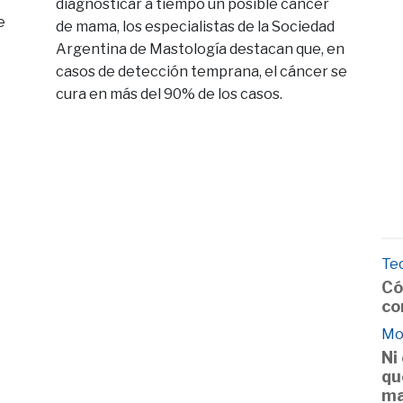
diagnosticar a tiempo un posible cáncer
e
de mama, los especialistas de la Sociedad
Argentina de Mastología destacan que, en
casos de detección temprana, el cáncer se
cura en más del 90% de los casos.
Te
Có
co
Mo
Ni
qu
ma