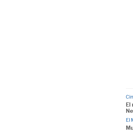
Cin
El
Ne
El
Mu