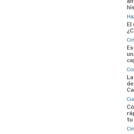
an
hi
Haz
El
¿C
Cin
Es
un
ca
Co
La
de
Ca
Cu
Có
rá
tu
Cin