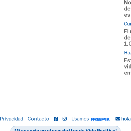
No
de
es
Cu
El
de
1.
Haz
Es
vi
em
 Privacidad
Contacto
Usamos
hola
Mi anuncio en el newsletter de Vida Positiva!