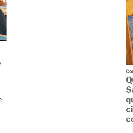
o
Co
Q
S
q
o
c
c