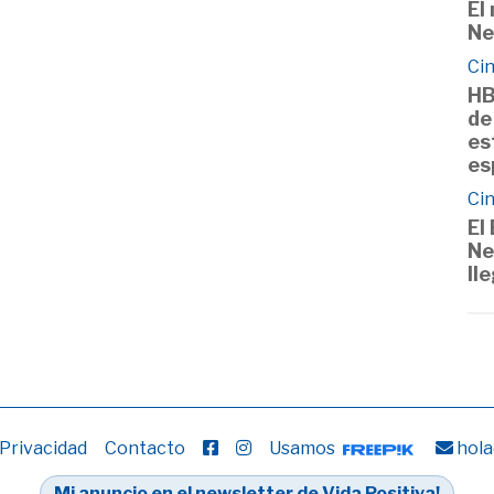
El
Ne
Cin
HB
de
es
es
Cin
El
Ne
ll
 Privacidad
Contacto
Usamos
hola
Mi anuncio en el newsletter de Vida Positiva!