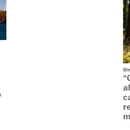
Bi
“
a
ó
c
r
m