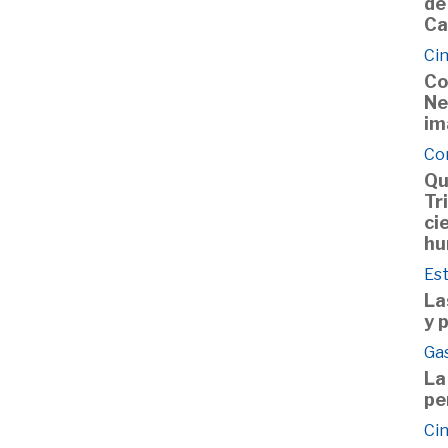
de
Ca
Cin
Co
Ne
im
Co
Qu
Tr
ci
hu
Est
La
y 
Ga
La
pe
Cin