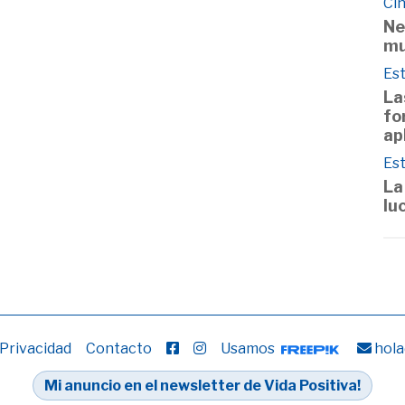
Cin
Ne
mu
Est
La
fo
ap
Est
La
lu
 Privacidad
Contacto
Usamos
hola
Mi anuncio en el newsletter de Vida Positiva!