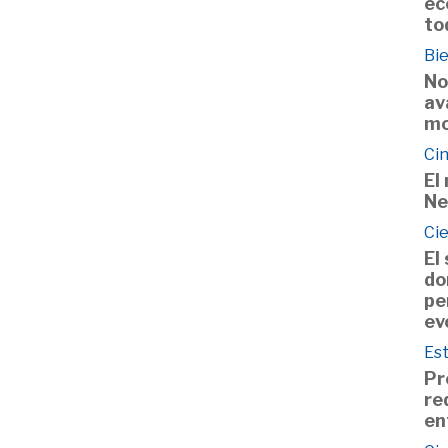
ec
to
Bie
No
av
mo
Cin
El
Ne
Ci
El
do
pe
ev
Est
Pr
re
en