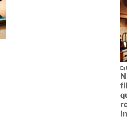
Est
N
f
q
r
i