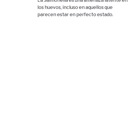
La Salmonella es una amenaza latente en
los huevos, incluso en aquellos que
parecen estar en perfecto estado.