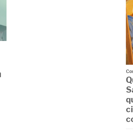
n
Co
Q
S
q
c
c