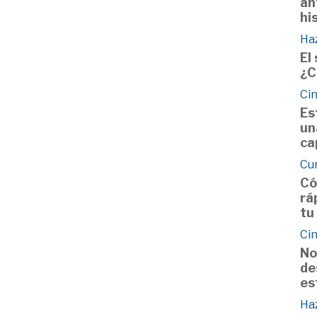
an
hi
Haz
El
¿C
Cin
Es
un
ca
Cu
Có
rá
tu
Cin
No
de
es
Haz