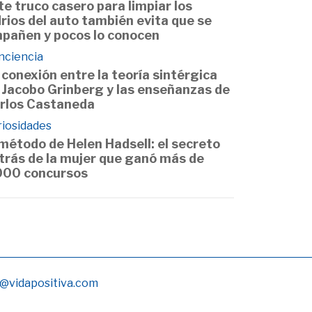
te truco casero para limpiar los
drios del auto también evita que se
pañen y pocos lo conocen
nciencia
 conexión entre la teoría sintérgica
 Jacobo Grinberg y las enseñanzas de
rlos Castaneda
riosidades
 método de Helen Hadsell: el secreto
trás de la mujer que ganó más de
000 concursos
@vidapositiva.com