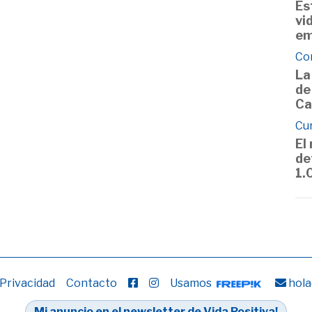
Es
vi
em
Co
La
de
Ca
Cu
El
de
1.
 Privacidad
Contacto
Usamos
hola
Mi anuncio en el newsletter de Vida Positiva!