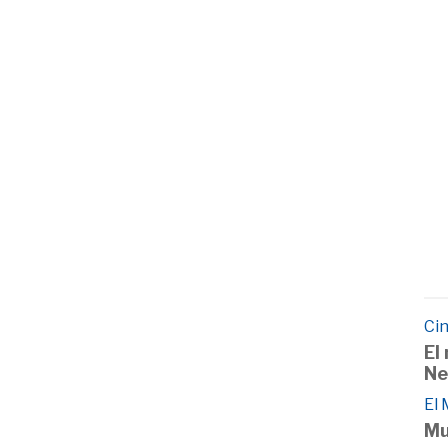
Cin
El
Ne
El
Mu