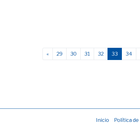
«
29
30
31
32
33
34
Inicio
Política de