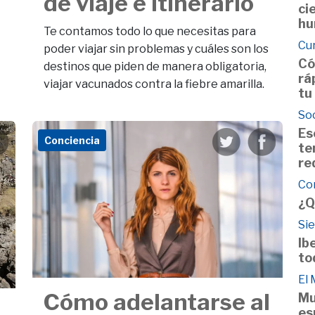
de viaje e itinerario
ci
hu
Te contamos todo lo que necesitas para
Cu
poder viajar sin problemas y cuáles son los
Có
destinos que piden de manera obligatoria,
rá
viajar vacunados contra la fiebre amarilla.
tu
So
Es
Conciencia
te
re
Co
¿Q
Si
Ib
to
El
Cómo adelantarse al
Mu
es