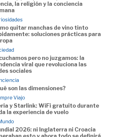
encia, la religión y la conciencia
mana
riosidades
mo quitar manchas de vino tinto
pidamente: soluciones prácticas para
 ropa
ciedad
cuchamos pero no juzgamos: la
ndencia viral que revoluciona las
des sociales
nciencia
ué son las dimensiones?
empre Viajo
eria y Starlink: WiFi gratuito durante
da la experiencia de vuelo
 Mundo
ndial 2026: ni Inglaterra ni Croacia
peraban esto y ahora todo se definirá