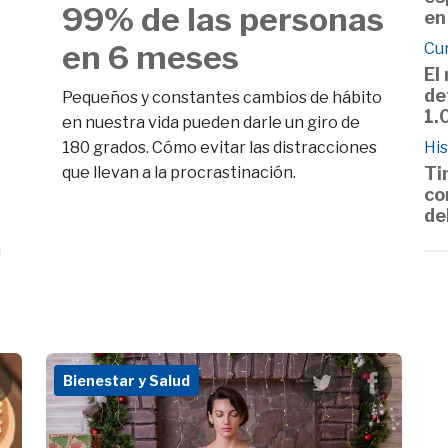
99% de las personas
en
en 6 meses
Cu
El
de
Pequeños y constantes cambios de hábito
1.
en nuestra vida pueden darle un giro de
180 grados. Cómo evitar las distracciones
His
que llevan a la procrastinación.
Ti
co
de
a
Bienestar y Salud