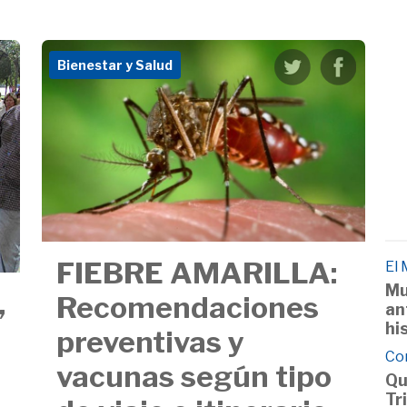
Bienestar y Salud
FIEBRE AMARILLA:
El
Mu
,
Recomendaciones
an
hi
preventivas y
Co
vacunas según tipo
Qu
Tr