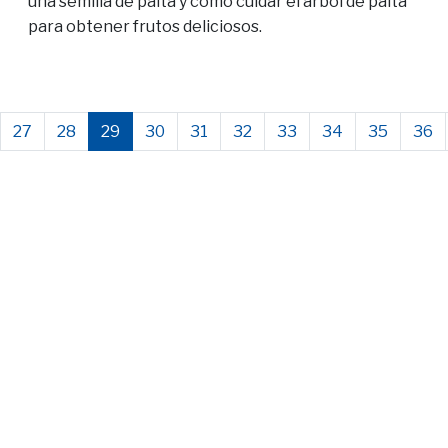
una semilla de palta y cómo cuidar el árbol de palta
para obtener frutos deliciosos.
27
28
29
30
31
32
33
34
35
36