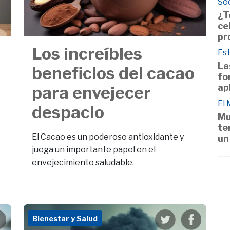
So
¿T
ce
pr
Los increíbles
Est
La
beneficios del cacao
fo
ap
para envejecer
El
despacio
Mu
te
El Cacao es un poderoso antioxidante y
un
juega un importante papel en el
envejecimiento saludable.
Bienestar y Salud