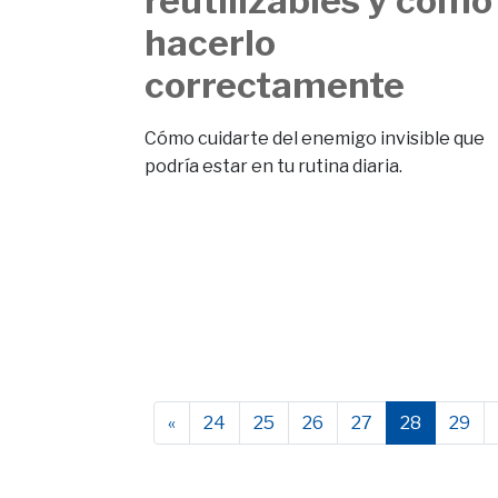
reutilizables y cómo
hacerlo
correctamente
Cómo cuidarte del enemigo invisible que
podría estar en tu rutina diaria.
«
24
25
26
27
28
29