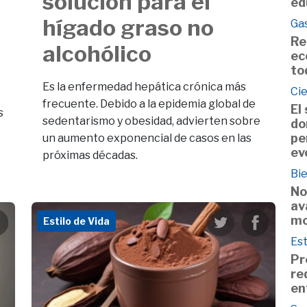
solución para el
ed
hígado graso no
Ga
Re
alcohólico
ec
to
Es la enfermedad hepática crónica más
Ci
frecuente. Debido a la epidemia global de
El
s
sedentarismo y obesidad, advierten sobre
do
pe
un aumento exponencial de casos en las
ev
próximas décadas.
Bie
No
av
mo
Estilo de Vida
Est
Pr
re
en