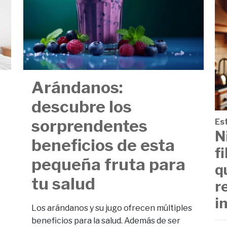
Arándanos:
descubre los
sorprendentes
Est
N
beneficios de esta
f
pequeña fruta para
q
tu salud
r
i
Los arándanos y su jugo ofrecen múltiples
beneficios para la salud. Además de ser